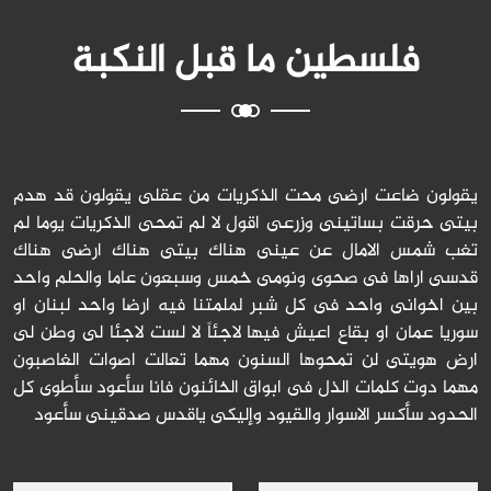
فلسطين ما قبل النكبة
يقولون ضاعت ارضى محت الذكريات من عقلى يقولون قد هدم
بيتى حرقت بساتينى وزرعى اقول لا لم تمحى الذكريات يوما لم
تغب شمس الامال عن عينى هناك بيتى هناك ارضى هناك
قدسى اراها فى صحوى ونومى خمس وسبعون عاما والحلم واحد
بين اخوانى واحد فى كل شبر لملمتنا فيه ارضا واحد لبنان او
سوريا عمان او بقاع اعيش فيها لاجئاً لا لست لاجئا لى وطن لى
ارض هويتى لن تمحوها السنون مهما تعالت اصوات الغاصبون
مهما دوت كلمات الذل فى ابواق الخائنون فانا سأعود سأطوى كل
الحدود سأكسر الاسوار والقيود وإليكى ياقدس صدقينى سأعود