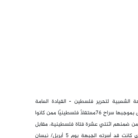
1 مارس/ آذار 1979 بين الجبهة الشعبية لتحرير فلسطين - القيادة العامة
وإسرائيل، بوساطة "اللجنة الدولية للصليب الأحمر"، وأطلق بموجبها سراح 76معتقلاً فلسطينيًا ممن كانوا
 من ضمنهم اثنتي عشرة فتاة فلسطينية، مقابل
إطلاق سراح جندي إسرائيلي يدعى "أبراهام عمرام"، الذي كانت قد أسرته الجبهة يوم 5 أبريل/ نيسان