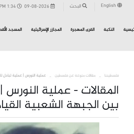
English
البحث
09-08-2026
1:34 PM - القدس
ئيسية
النكبة
القرى المهجرة
المجازر الإسرائيلية
المسجد الأق
فلسطيننا
مقالات منوعة عن فلسطين
عملية النورس | عملية تبادل للأ
المقالات - عملية النورس |
بين الجبهة الشعبية القيادة