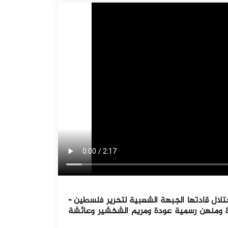
ادل الأسرى مع الاحتلال قادتها الجبهة الشعبية لتحرير فلسطين -
عامة. وتم إطلاق سراح ٧٦ أسيرا بينهم ١٢ أسيرة ومنهن رسمية عودة ومريم الشخشير وعائشة