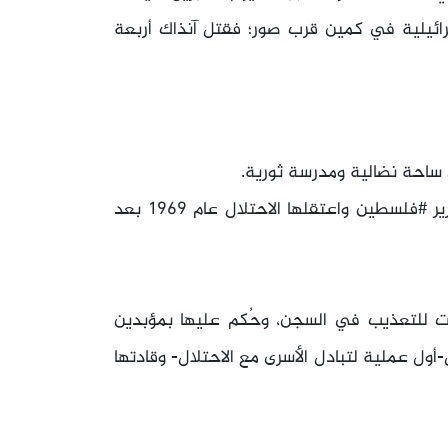
رائيلية في كمين قرب صور؛ فقتل آنذاك أربعة
ى ساحة نضالية ومدرسة ثورية.
انضمت للقوميين العرب ثم للجبهة الشعبية لتحرير #فلسطين واعتقلها الاحتلال عام ١٩٦٩ بعد
ضت للتعذيب في السجن، وحُكم عليها بمؤبدين
١٩٧٩ في عملية النورس-أول عملية لتبادل الأسرى مع الاحتلال- وقادتها