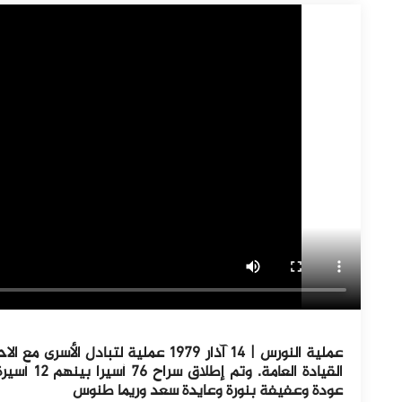
عملية النورس | ١٤ آذار ١٩٧٩ عملية لتب
القيادة ال
عودة وعفيفة بنورة وعايدة سعد وريما طنوس